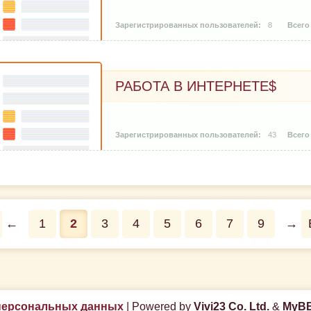
8
РАБОТА В ИНТЕРНЕТЕ$
43
←
1
2
3
4
5
6
7
9
→
персональных данных
|
Powered by
Vivi23 Co. Ltd.
&
MyBB