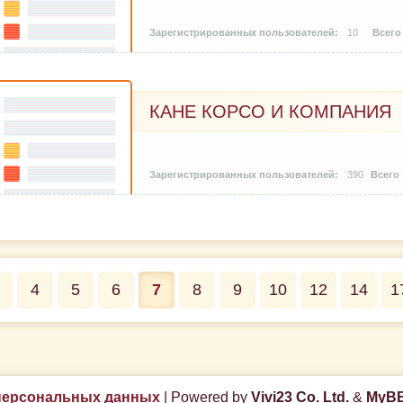
10
КАНЕ КОРСО И КОМПАНИЯ
390
4
5
6
7
8
9
10
12
14
1
персональных данных
|
Powered by
Vivi23 Co. Ltd.
&
MyBB