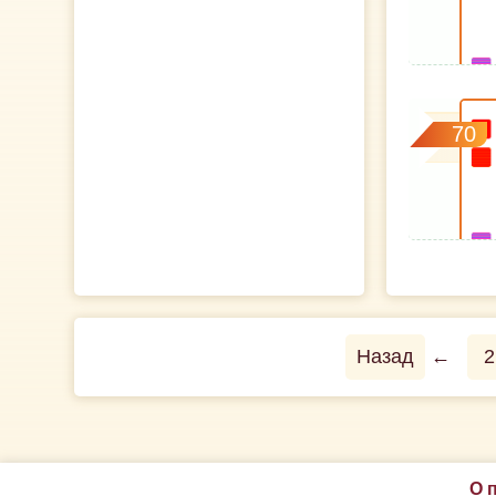
70
Назад
←
2
О 