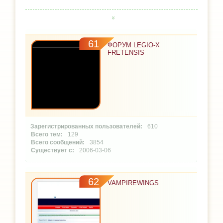
61
ФОРУМ LEGIO-X
FRETENSIS
610
129
3854
2006-03-06
62
VAMPIREWINGS