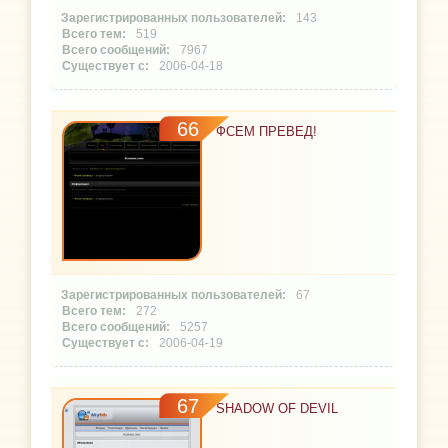
143
519
7967
2006-04-18
66
ФСЕМ ПРЕВЕД!
67
272
5257
2006-04-19
67
SHADOW OF DEVIL