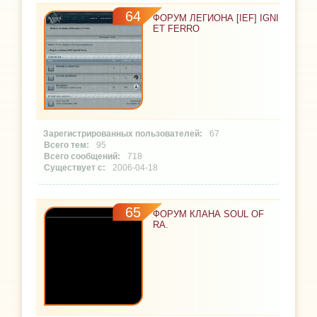
64
ФОРУМ ЛЕГИОНА [IEF] IGNI
ET FERRO
67
95
718
2006-04-18
65
ФОРУМ КЛАНА SOUL OF
RA.